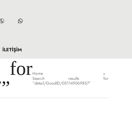
İLETIŞIM
for
Home
>
Search results for
7”
“detail/GoodID/051149069857”