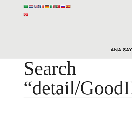
ANA SAY
Search 
“detail/Good