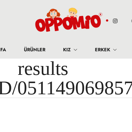
FA
ÜRÜNLER
KIZ
ERKEK
results 
ID/05114906985