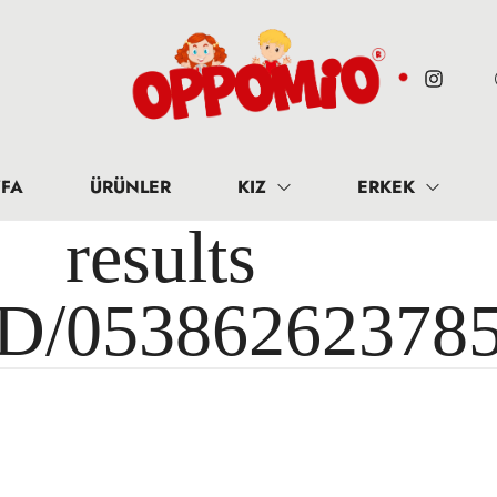
FA
ÜRÜNLER
KIZ
ERKEK
results 
ID/05386262378