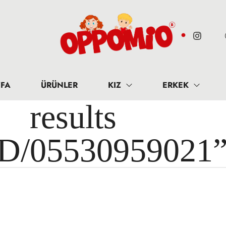
FA
ÜRÜNLER
KIZ
ERKEK
results 
ID/05530959021